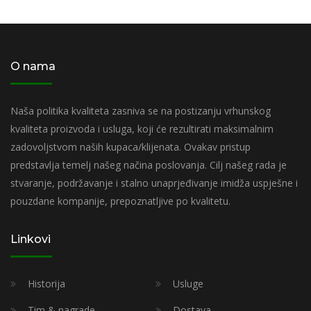
O nama
Naša politika kvaliteta zasniva se na postizanju vrhunskog
kvaliteta proizvoda i usluga, koji će rezultirati maksimalnim
zadovoljstvom naših kupaca/klijenata. Ovakav pristup
predstavlja temelj našeg načina poslovanja. Cilj našeg rada je
stvaranje, podržavanje i stalno unaprjeđivanje imidža uspješne i
pouzdane kompanije, prepoznatljive po kvalitetu.
Linkovi
Historija
Usluge
Tim & nagrade
Dostava