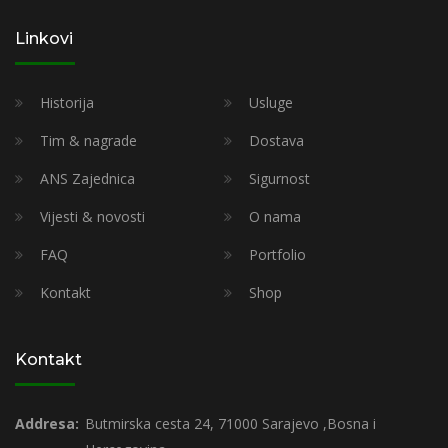
Linkovi
Historija
Usluge
Tim & nagrade
Dostava
ANS Zajednica
Sigurnost
Vijesti & novosti
O nama
FAQ
Portfolio
Kontakt
Shop
Kontakt
Addresa:
Butmirska cesta 24, 71000 Sarajevo ,Bosna i