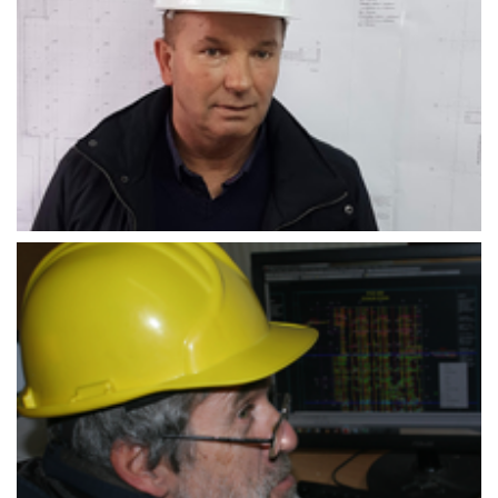
Đenan_Poričanin
Bašić_Velija