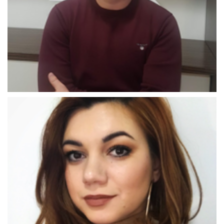
Aleksandra_Džaferović
Čustović_Avdija