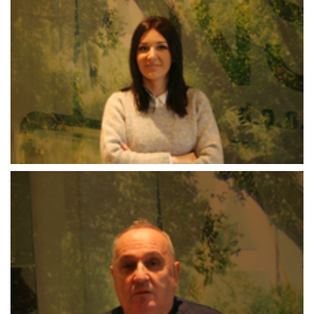
Sadik_Dervišević
Edin_Fetinci