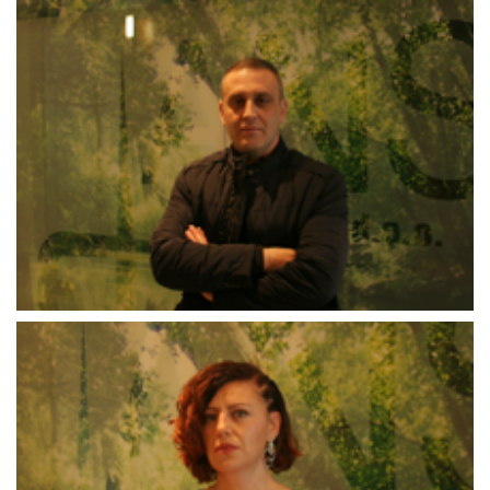
Đenana_Halvađija