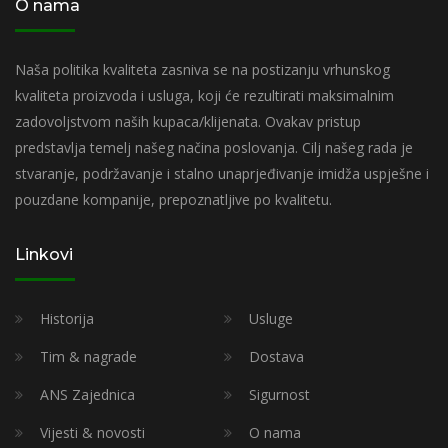
O nama
Naša politika kvaliteta zasniva se na postizanju vrhunskog
kvaliteta proizvoda i usluga, koji će rezultirati maksimalnim
zadovoljstvom naših kupaca/klijenata. Ovakav pristup
predstavlja temelj našeg načina poslovanja. Cilj našeg rada je
stvaranje, podržavanje i stalno unaprjeđivanje imidža uspješne i
pouzdane kompanije, prepoznatljive po kvalitetu.
Linkovi
Historija
Usluge
Tim & nagrade
Dostava
ANS Zajednica
Sigurnost
Vijesti & novosti
O nama