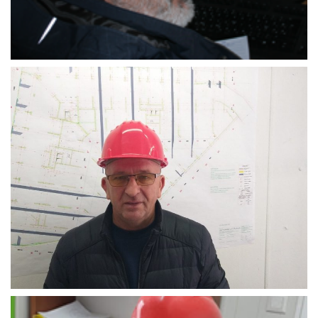
Suad_Bešović