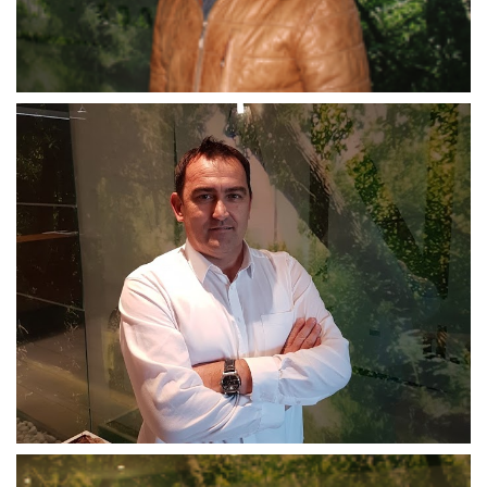
Dženan_Osmani