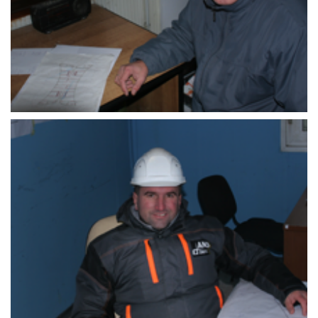
Adis_Džindo
Mirela Memišević