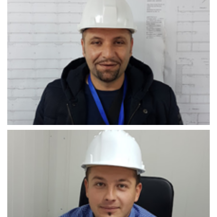
Minel_Fako
Anel_Cigić