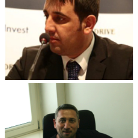
Mirzet_Gadžo
Kenan_Gadžo