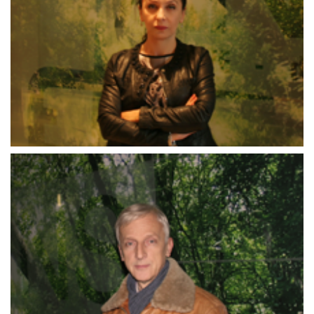
Enver_Popovac
Fikret_Hajdarević