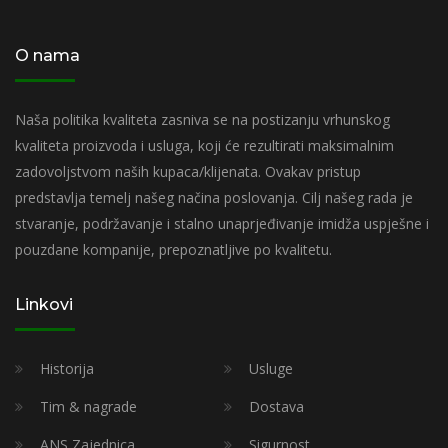
O nama
Naša politika kvaliteta zasniva se na postizanju vrhunskog
kvaliteta proizvoda i usluga, koji će rezultirati maksimalnim
zadovoljstvom naših kupaca/klijenata. Ovakav pristup
predstavlja temelj našeg načina poslovanja. Cilj našeg rada je
stvaranje, podržavanje i stalno unaprjeđivanje imidža uspješne i
pouzdane kompanije, prepoznatljive po kvalitetu.
Linkovi
Historija
Usluge
Tim & nagrade
Dostava
ANS Zajednica
Sigurnost