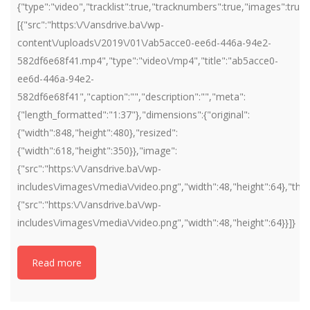
{"type":"video","tracklist":true,"tracknumbers":true,"images":true,"
[{"src":"https:\/\/ansdrive.ba\/wp-
content\/uploads\/2019\/01\/ab5acce0-ee6d-446a-94e2-
582df6e68f41.mp4","type":"video\/mp4","title":"ab5acce0-
ee6d-446a-94e2-
582df6e68f41","caption":"","description":"","meta":
{"length_formatted":"1:37"},"dimensions":{"original":
{"width":848,"height":480},"resized":
{"width":618,"height":350}},"image":
{"src":"https:\/\/ansdrive.ba\/wp-
includes\/images\/media\/video.png","width":48,"height":64},"thu
{"src":"https:\/\/ansdrive.ba\/wp-
includes\/images\/media\/video.png","width":48,"height":64}}]}
Read more