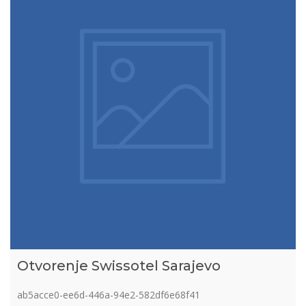
Otvorenje Swissotel Sarajevo
ab5acce0-ee6d-446a-94e2-582df6e68f41