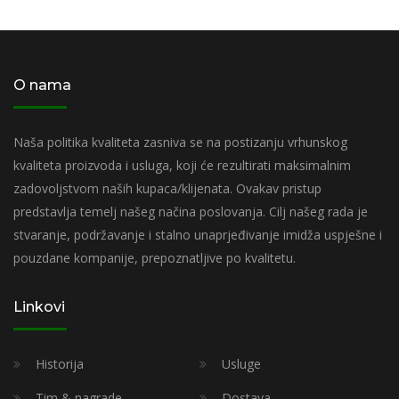
O nama
Naša politika kvaliteta zasniva se na postizanju vrhunskog
kvaliteta proizvoda i usluga, koji će rezultirati maksimalnim
zadovoljstvom naših kupaca/klijenata. Ovakav pristup
predstavlja temelj našeg načina poslovanja. Cilj našeg rada je
stvaranje, podržavanje i stalno unaprjeđivanje imidža uspješne i
pouzdane kompanije, prepoznatljive po kvalitetu.
Linkovi
Historija
Usluge
Tim & nagrade
Dostava