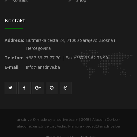
Kontakt
Shop
Kontakt
Addresa:
Butmirska cesta 24, 71000 Sarajevo ,Bosna i
Hercegovina
Telefon:
+387 33 77 77 70 | Fax:+387 33 62 76 90
E-mail:
info@ansdrive.ba
ansdrive © made by ansdrive team | 2018 | Alaudin Čorbo -
alaudin@ansdrive.ba ; Vedad Mandra - vedad@ansdrive.ba