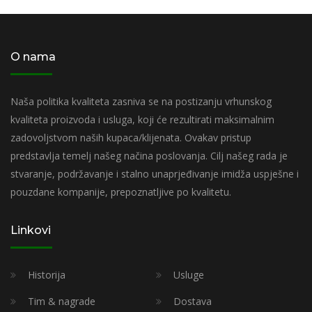
O nama
Naša politika kvaliteta zasniva se na postizanju vrhunskog
kvaliteta proizvoda i usluga, koji će rezultirati maksimalnim
zadovoljstvom naših kupaca/klijenata. Ovakav pristup
predstavlja temelj našeg načina poslovanja. Cilj našeg rada je
stvaranje, podržavanje i stalno unaprjeđivanje imidža uspješne i
pouzdane kompanije, prepoznatljive po kvalitetu.
Linkovi
Historija
Usluge
Tim & nagrade
Dostava