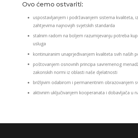
Ovo ćemo ostvariti:
uspostavljanjem i podržavanjem sistema kvaliteta, i
zahtjevima najnovijih svjetskih standarda
stalnim radom na boljem razumijevanju potreba kupac
usluga
kontinuiranim unaprjeđivanjem kvaliteta svih naših 
poštovanjem osnovnih principa savremenog menadžm
zakonskih normi iz oblasti naše djelatnosti
brižljivim odabirom i permanentnim obrazovanjem sv
aktivnim uključivanjem kooperanata i dobavljača u na