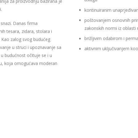
inija za proizvodnju bazirana je
.
kontinuiranim unaprjeđivan
poštovanjem osnovnih pri
snazi. Danas firma
zakonskih normi iz oblasti 
nih tesara, zidara, stolara i
brižljivim odabirom i per
a. Kao zalog svog budućeg
anje u struci i upoznavanje sa
aktivnim uključivanjem koo
 u budućnost očituje se i u
iku, koja omogućava moderan