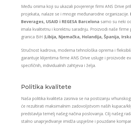
Među onima koji su ukazali povjerenje firmi ANS Drive pril
projekata, nalaze se i mnoge međunarodne organizacije.
Beverages, USAID i REGESA Barcelona
samo su neki od 
imala kvalitetnu i korektnu saradnju. Proizvodi naše firme 
granica BiH (
Libija, Njemačka, Holandija, Španija, Irsk
Stručnost kadrova, moderna tehnološka oprema i fleksibil
garantuje klijentima firme ANS Drive usluge i proizvode ev
specifičnih, individualnih zahtjeva i želja.
Politika kvalitete
Naša politika kvaliteta zasniva se na postizanju vrhunskog 
će rezultirati maksimalnim zadovoljstvom naših kupaca/kli
predstavlja temelj našeg načina poslovanja. Cilj našeg rad
stalno unaprjeđivanje imidža uspješne i pouzdane kompanij