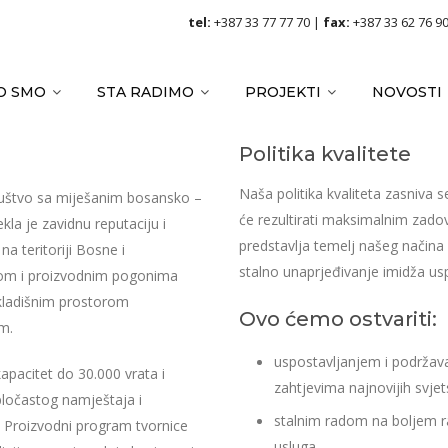
tel:
+387 33 77 77 70 |
fax:
+387 33 62 76 9
O SMO
STA RADIMO
PROJEKTI
NOVOSTI
Politika kvalitete
Naša politika kvaliteta zasniva s
ruštvo sa miješanim bosansko –
će rezultirati maksimalnim zado
la je zavidnu reputaciju i
predstavlja temelj našeg načina 
na teritoriji Bosne i
stalno unaprjeđivanje imidža us
dom i proizvodnim pogonima
kladišnim prostorom
Ovo ćemo ostvariti:
m.
uspostavljanjem i podržava
apacitet do 30.000 vrata i
zahtjevima najnovijih svje
ločastog namještaja i
stalnim radom na boljem ra
 Proizvodni program tvornice
usluga