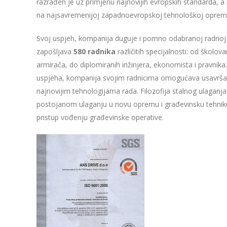
razrađen je uz primjenu najnovijih evropskih standarda, a l
na najsavremenijoj zapadnoevropskoj tehnološkoj opremi
Svoj uspjeh, kompanija duguje i pomno odabranoj radnoj 
zapošljava
580 radnika
različitih specijalnosti: od školova
armirača, do diplomiranih inžinjera, ekonomista i pravnik
uspjeha, kompanija svojim radnicima omogućava usavršav
najnovijim tehnologijama rada. Filozofija stalnog ulaganja
postojanom ulaganju u novu opremu i građevinsku tehn
pristup vođenju građevinske operative.