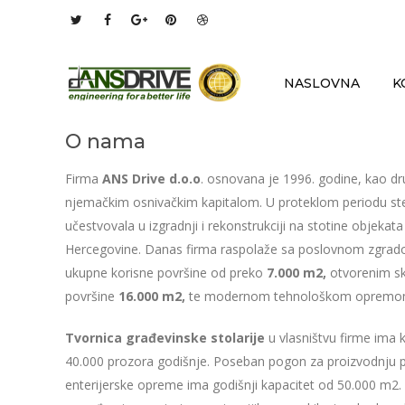
NASLOVNA
K
O nama
Firma
ANS Drive d.o.o
. osnovana je 1996. godine, kao d
njemačkim osnivačkim kapitalom. U proteklom periodu stek
učestvovala u izgradnji i rekonstrukciji na stotine objekata 
Hercegovine. Danas firma raspolaže sa poslovnom zgra
ukupne korisne površine od preko
7.000 m2,
otvorenim s
površine
16.000 m2,
te modernom tehnološkom opremo
Tvornica građevinske stolarije
u vlasništvu firme ima k
40.000 prozora godišnje. Poseban pogon za proizvodnju p
enterijerske opreme ima godišnji kapacitet od 50.000 m2.