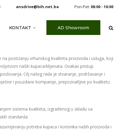
0
ansdrive@bih.net.ba
Pon-Pet:
08:00 - 16:00
KONTAKT
AD Showroom
e na postizanju vrhunskog kvaliteta proizvoda i usluga, koji
voljstvom naših kupaca/klijenata. Ovakav pristup
poslovanja. Cilj našeg rada je stvaranje, podržavanje i
pješne i pouzdane kompanije, prepoznatljive po kvalitetu.
njem sistema kvaliteta, izgrađenog u skladu sa
tskih standarda
zumijevanju potreba kupaca i korisnika naših proizvoda i